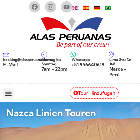
booking@alasperuanas.com
Montag bis
Whatsapp
Lima Straße
E-Mail
Sonntag
+51 956640619
168
7am - 22pm
Nasca -
Perú
Tour Hinzufügen
Nazca Linien Touren