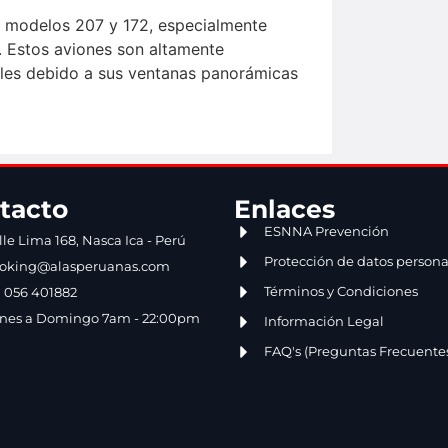
 modelos 207 y 172, especialmente
. Estos aviones son altamente
les debido a sus ventanas panorámicas
tacto
Enlaces
ESNNA Prevención
lle Lima 168, Nasca Ica - Perú
Protección de datos persona
oking@alasperuanas.com
Términos y Condiciones
1 056 401882
nes a Domingo 7am - 22:00pm
Información Legal
FAQ's (Preguntas Frecuente