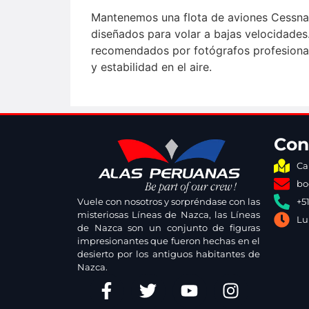
Mantenemos una flota de aviones Cessna
diseñados para volar a bajas velocidades
recomendados por fotógrafos profesiona
y estabilidad en el aire.
Con
Ca
bo
Vuele con nosotros y sorpréndase con las
+5
misteriosas Líneas de Nazca, las Líneas
Lu
de Nazca son un conjunto de figuras
impresionantes que fueron hechas en el
desierto por los antiguos habitantes de
Nazca.