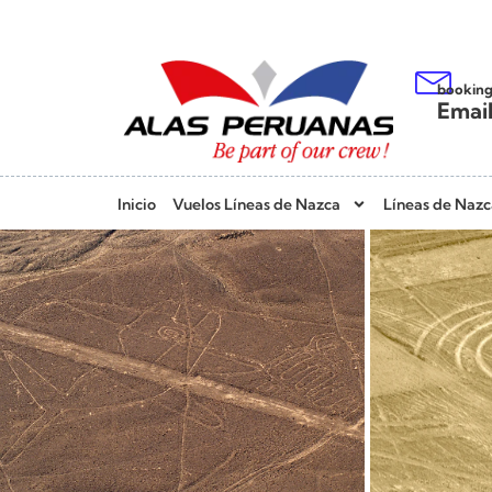
bookin
Emai
Inicio
Vuelos Líneas de Nazca
Líneas de Nazc