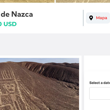
s de Nazca
Mapa
0 USD
Select a dat