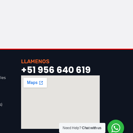
LLAMENOS
+51 956 640 619
les
s)
Need Help?
Chat with us