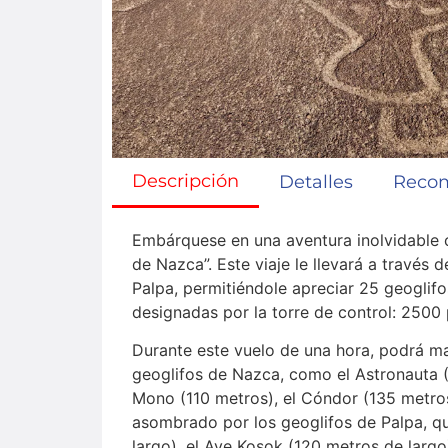
Descripción
Detalles
Reco
Embárquese en una aventura inolvidable c
de Nazca”. Este viaje le llevará a través
Palpa, permitiéndole apreciar 25 geoglif
designadas por la torre de control: 2500 
Durante este vuelo de una hora, podrá mar
geoglifos de Nazca, como el Astronauta (1
Mono (110 metros), el Cóndor (135 metr
asombrado por los geoglifos de Palpa, qu
largo), el Ave Kosok (120 metros de largo)