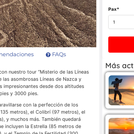
mendaciones
FAQs
Más act
on nuestro tour “Misterio de las Líneas
 de las asombrosas Líneas de Nazca y
os impresionantes desde dos altitudes
pies y 3000 pies.
avillarse con la perfección de los
35 metros), el Colibrí (97 metros), el
os), y muchos más. También quedará
e incluyen la Estrella (85 metros de
, y el Templo de la Fertilidad (300