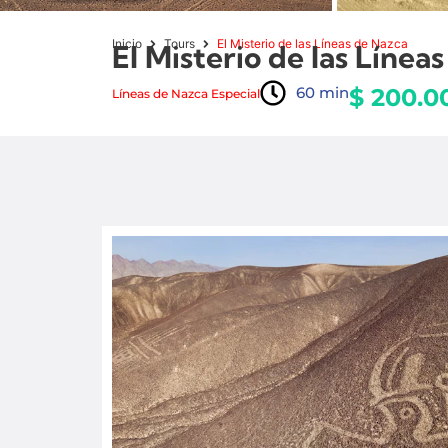
Inicio
Tours
El Misterio de las Líneas de Nazca
El Misterio de las Línea
60 min
$ 200.0
Líneas de Nazca Especial