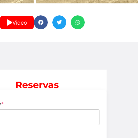
Video
Reservas
e
*