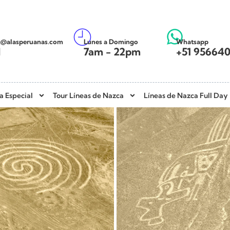
g@alasperuanas.com
Lunes a Domingo
Whatsapp
l
7am - 22pm
+51 95664
a Especial
Tour Líneas de Nazca
Líneas de Nazca Full Day