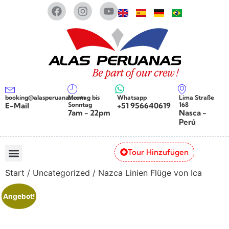
booking@alasperuanas.com
Montag bis
Whatsapp
Lima Straße
E-Mail
Sonntag
+51 956640619
168
7am - 22pm
Nasca -
Perú
Tour Hinzufügen
Start
/
Uncategorized
/ Nazca Linien Flüge von Ica
Angebot!