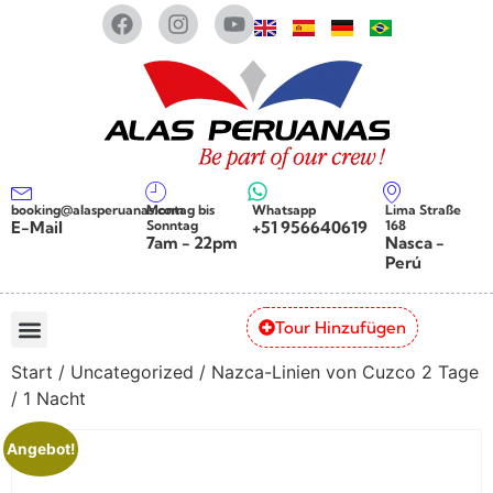
booking@alasperuanas.com
Montag bis
Whatsapp
Lima Straße
E-Mail
Sonntag
+51 956640619
168
7am - 22pm
Nasca -
Perú
Tour Hinzufügen
Start
/
Uncategorized
/ Nazca-Linien von Cuzco 2 Tage
/ 1 Nacht
Angebot!