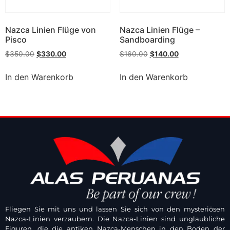
Nazca Linien Flüge von
Nazca Linien Flüge –
Pisco
Sandboarding
$
350.00
$
330.00
$
160.00
$
140.00
In den Warenkorb
In den Warenkorb
Fliegen Sie mit uns und lassen Sie sich von den mysteriösen
Nazca-Linien verzaubern. Die Nazca-Linien sind unglaubliche
Figuren, die die antiken Nazca-Menschen in den Boden der