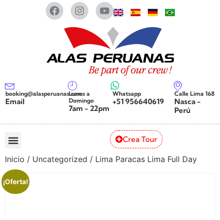
booking@alasperuanas.com
Lunes a
Whatsapp
Calle Lima 168
Email
Domingo
+51 956640619
Nasca -
7am - 22pm
Perú
Crea Tour
Inicio
/
Uncategorized
/ Lima Paracas Lima Full Day
¡Oferta!