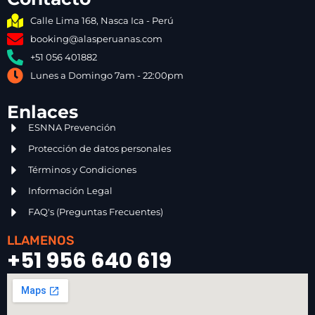
Calle Lima 168, Nasca Ica - Perú
booking@alasperuanas.com
+51 056 401882
Lunes a Domingo 7am - 22:00pm
Enlaces
ESNNA Prevención
Protección de datos personales
Términos y Condiciones
Información Legal
FAQ's (Preguntas Frecuentes)
LLAMENOS
+51 956 640 619